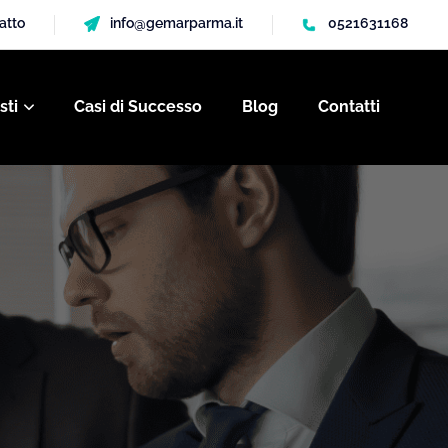
gatto
info@gemarparma.it
0521631168
sti
Casi di Successo
Blog
Contatti