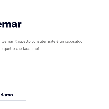
emar
oi di Gemar, l’aspetto consulenziale è un caposaldo
tto quello che facciamo!
triamo