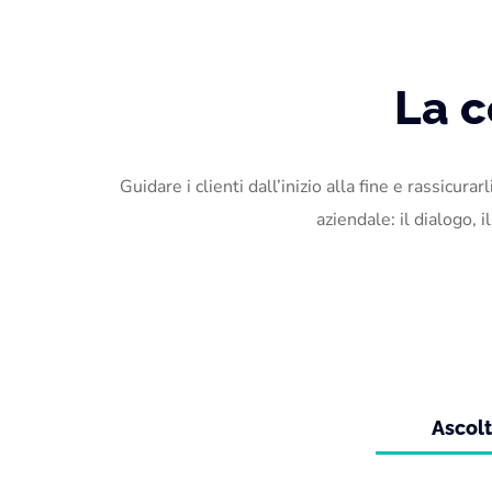
WHO WE ARE
La 
Guidare i clienti dall’inizio alla fine e rassicur
aziendale: il dialogo, 
Ascol