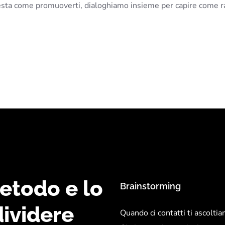
 testa come promuoverti, dialoghiamo insieme per capire come r
etodo e lo
Brainstorming
ividere
Quando ci contatti ti ascoltia