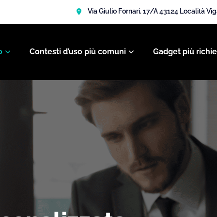
Via Giulio Fornari, 17/A 43124 Località Vi
o
Contesti d’uso più comuni
Gadget più richie