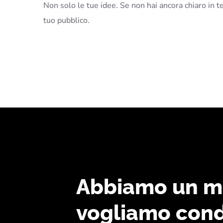
Non solo le tue idee. Se non hai ancora chiaro in
tuo pubblico.
Abbiamo un m
vogliamo cond