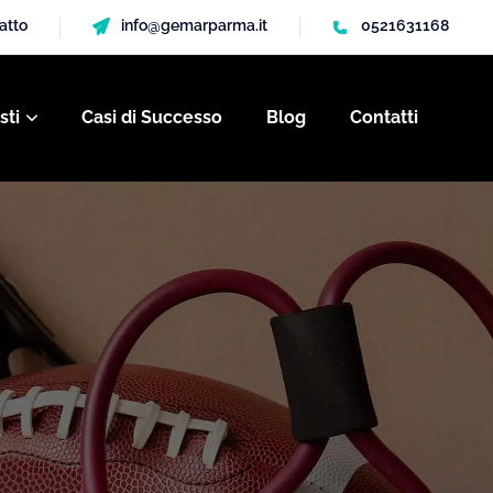
gatto
info@gemarparma.it
0521631168
sti
Casi di Successo
Blog
Contatti