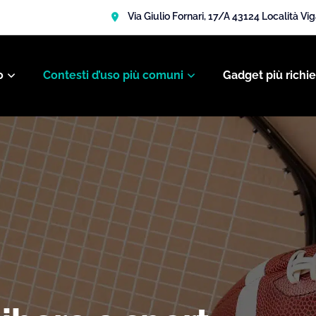
Via Giulio Fornari, 17/A 43124 Località Vi
o
Contesti d’uso più comuni
Gadget più richie