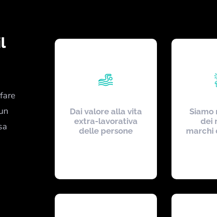
l
fare
 un
Dai valore alla vita
Siamo r
extra-lavorativa
dei 
sa
delle persone
marchi 