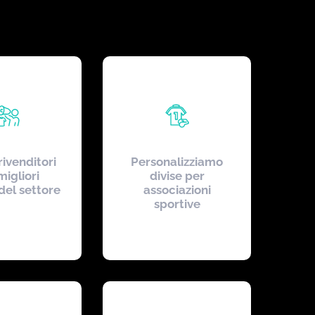
ivenditori
Personalizziamo
migliori
divise per
del settore
associazioni
sportive