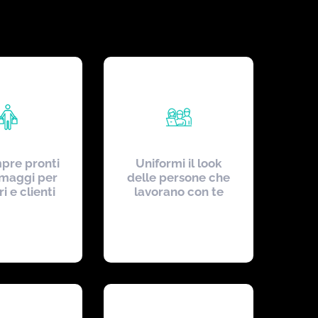
pre pronti
Uniformi il look
omaggi per
delle persone che
ri e clienti
lavorano con te