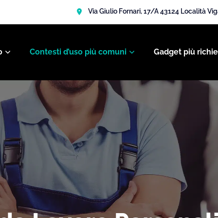
Via Giulio Fornari, 17/A 43124 Località Vi
o
Contesti d’uso più comuni
Gadget più richie