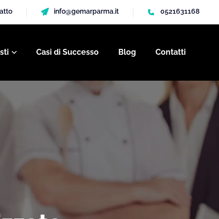
gatto
info@gemarparma.it
0521631168
sti
Casi di Successo
Blog
Contatti