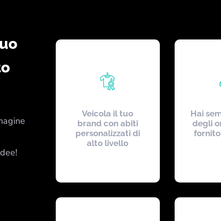
tuo
to
Veicola il tuo
Hai sem
magine
brand con abiti
degli 
personalizzati di
fornito
alto livello
idee!