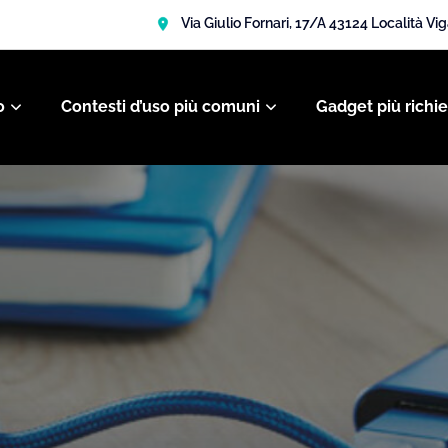
Via Giulio Fornari, 17/A 43124 Località Vi
o
Contesti d’uso più comuni
Gadget più richie