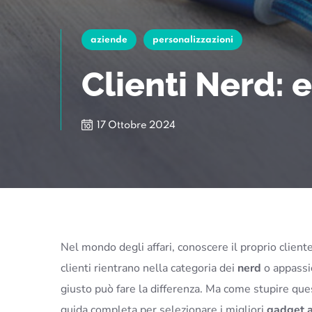
aziende
personalizzazioni
Clienti Nerd: 
17 Ottobre 2024
Nel mondo degli affari, conoscere il proprio client
clienti rientrano nella categoria dei
nerd
o appassio
giusto può fare la differenza. Ma come stupire ques
guida completa per selezionare i migliori
gadget a