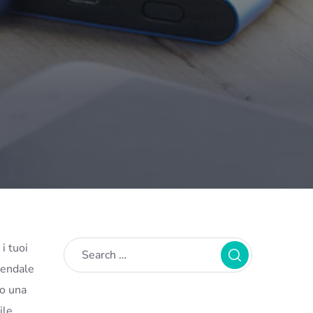
i tuoi
ziendale
co una
le.