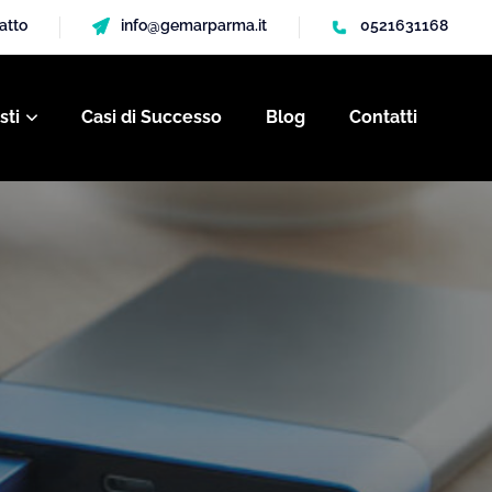
gatto
info@gemarparma.it
0521631168
sti
Casi di Successo
Blog
Contatti