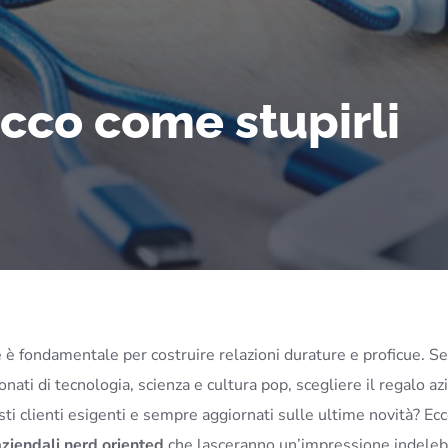
ecco come stupirli
e è fondamentale per costruire relazioni durature e proficue. Se 
nati di tecnologia, scienza e cultura pop, scegliere il regalo a
ti clienti esigenti e sempre aggiornati sulle ultime novità? Ec
ziendali nerd oriented
che lasceranno un’impressione indelebi