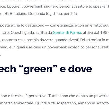
oluce. Eppure il powerbank sughero personalizzato e lo speake
 nel B2B italiano. Domanda legittima: perché?
isposta è che lo gestiscono — con eleganza, e con un effetto sul
licare. Questa guida, scritta da
Gemar di Parma
, attivo dal 199
 racconta cosa cambia davvero quando rivesti l’elettronica in m
shing, e in quali use case un powerbank ecologico personalizzat
.
tech “green” e dove
i non è tecnico, è percettivo. Tutti sanno che dentro un powerba
 impatto ambientale. Quindi tutti sospettano, almeno in sottof