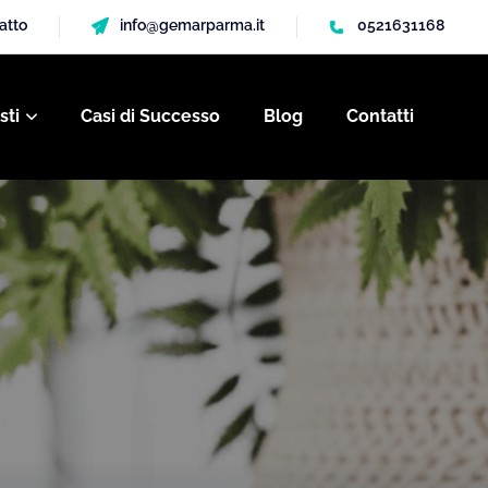
gatto
info@gemarparma.it
0521631168
sti
Casi di Successo
Blog
Contatti