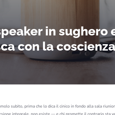
peaker in sughero e
asca con la coscienza
molo subito, prima che lo dica il cinico in fondo alla sala riunio
sione integrale, non esiste — e chi promette il contrario sta 