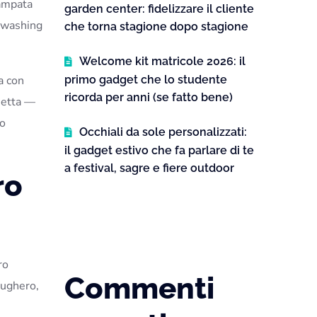
tampata
garden center: fidelizzare il cliente
enwashing
che torna stagione dopo stagione
Welcome kit matricole 2026: il
a con
primo gadget che lo studente
ricorda per anni (se fatto bene)
hetta —
go
Occhiali da sole personalizzati:
il gadget estivo che fa parlare di te
a festival, sagre e fiere outdoor
ro
ro
Commenti
sughero,