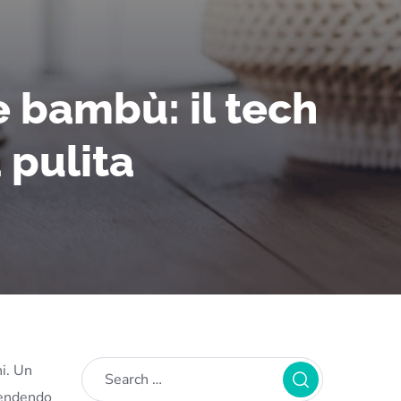
 bambù: il tech
 pulita
ni. Un
vendendo