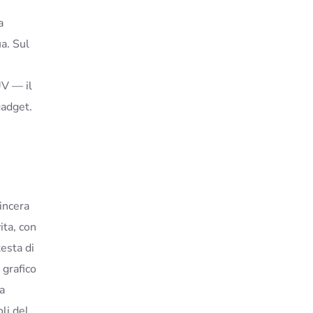
a
a. Sul
UV — il
gadget.
sincera
ita, con
esta di
 grafico
ra
li del