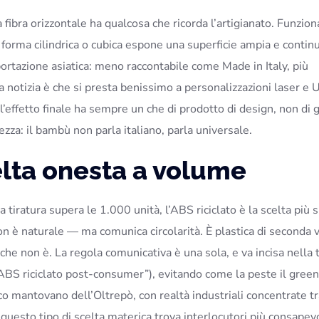
 fibra orizzontale ha qualcosa che ricorda l’artigianato. Funzion
orma cilindrica o cubica espone una superficie ampia e continu
portazione asiatica: meno raccontabile come Made in Italy, più
 notizia è che si presta benissimo a personalizzazioni laser e 
 l’effetto finale ha sempre un che di prodotto di design, non di 
za: il bambù non parla italiano, parla universale.
celta onesta a volume
 tiratura supera le 1.000 unità, l’ABS riciclato è la scelta più 
 è naturale — ma comunica circolarità. È plastica di seconda v
he non è. La regola comunicativa è una sola, e va incisa nella t
 in ABS riciclato post-consumer”), evitando come la peste il green
ico mantovano dell’Oltrepò, con realtà industriali concentrate t
i questo tipo di scelta materica trova interlocutori più consapevo