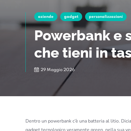
aziende
gadget
personalizzazioni
Powerbank e s
che tieni in t
29 Maggio 2026
Dentro un powerbank c’è una batteria al litio. Dicia
gadget tecnologico veramente green, nella sua ver