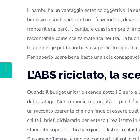
Il bambù ha un vantaggio estetico oggettivo: la sua
benissimo sugli speaker bambù aziendale, dove la f
fronte filiera, però, il bambù è quasi sempre di im
raccontabile come scelta materica neutra. La buona
logo emerge pulito anche su superfici irregolari, e
Per saperlo usare bene basta una sola consapevolez
L’ABS riciclato, la s
Quando il budget unitario scende sotto i 5 euro e la
del catalogo. Non comunica naturalità — perché non
un racconto coerente che non finge di essere quel c
chi fa il brief: dichiararlo per esteso (“realizzato
stampato sopra plastica vergine. Il distretto plast
Suzzara e Viadana, è uno dei contesti italiani in cu